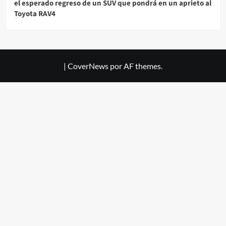
el esperado regreso de un SUV que pondrá en un aprieto al
Toyota RAV4
|
CoverNews
por AF themes.