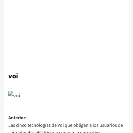
voi
Navegación
Anterior:
Las cinco tecnologías de Voi que obligan a los usuarios de
de
sus patinetes eléctricos a cumplir la normativa