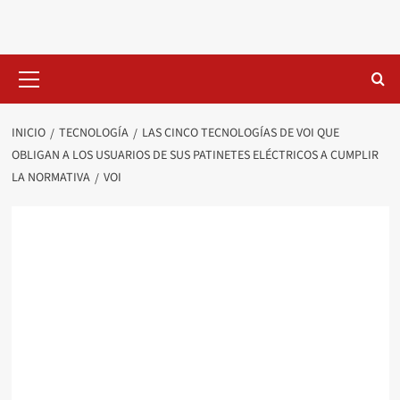
Saltar
al
contenido
Menú
primario
INICIO
TECNOLOGÍA
LAS CINCO TECNOLOGÍAS DE VOI QUE
OBLIGAN A LOS USUARIOS DE SUS PATINETES ELÉCTRICOS A CUMPLIR
LA NORMATIVA
VOI