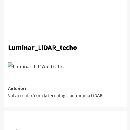
Luminar_LiDAR_techo
Navegación
Anterior:
Volvo contará con la tecnología autónoma LiDAR
de
entradas