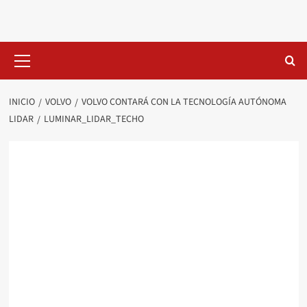
Saltar
al
contenido
Menú
primario
INICIO
VOLVO
VOLVO CONTARÁ CON LA TECNOLOGÍA AUTÓNOMA
LIDAR
LUMINAR_LIDAR_TECHO