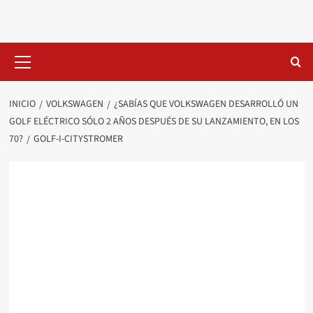
Saltar
al
contenido
Menú
primario
INICIO
VOLKSWAGEN
¿SABÍAS QUE VOLKSWAGEN DESARROLLÓ UN
GOLF ELÉCTRICO SÓLO 2 AÑOS DESPUÉS DE SU LANZAMIENTO, EN LOS
70?
GOLF-I-CITYSTROMER