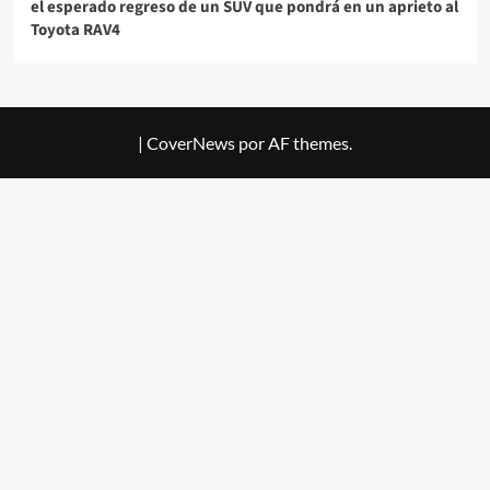
el esperado regreso de un SUV que pondrá en un aprieto al
Toyota RAV4
|
CoverNews
por AF themes.