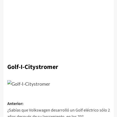
Golf-I-Citystromer
Navegación
Anterior:
¿Sabías que Volkswagen desarrolló un Golf eléctrico sólo 2
de
años después de su lanzamiento, en los 70?