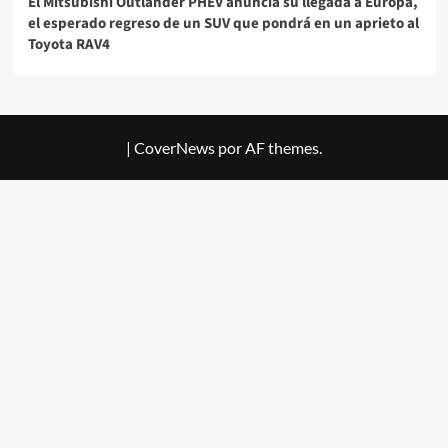
El Mitsubishi Outlander PHEV anuncia su llegada a Europa,
el esperado regreso de un SUV que pondrá en un aprieto al
Toyota RAV4
|
CoverNews
por AF themes.