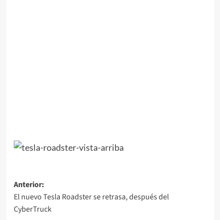
Navegación
Anterior:
El nuevo Tesla Roadster se retrasa, después del
de
CyberTruck
entradas