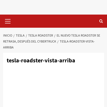
Saltar
al
contenido
Menú
primario
INICIO
TESLA
TESLA ROADSTER
EL NUEVO TESLA ROADSTER SE
RETRASA, DESPUÉS DEL CYBERTRUCK
TESLA-ROADSTER-VISTA-
ARRIBA
tesla-roadster-vista-arriba