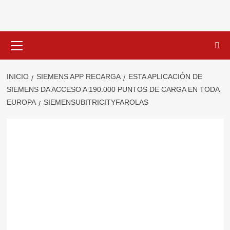
Saltar
al
contenido
Menú
primario
INICIO
SIEMENS APP RECARGA
ESTA APLICACIÓN DE
SIEMENS DA ACCESO A 190.000 PUNTOS DE CARGA EN TODA
EUROPA
SIEMENSUBITRICITYFAROLAS