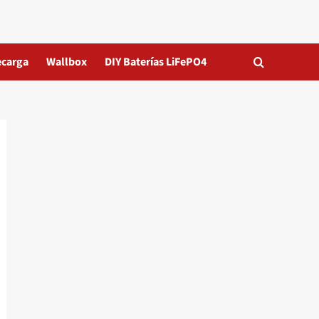
ecarga
Wallbox
DIY Baterías LiFePO4