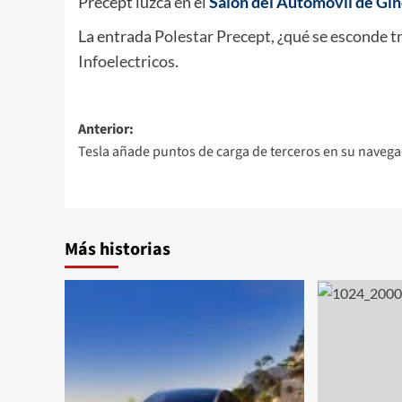
Precept luzca en el
Salón del Automóvil de Gi
La entrada
Polestar Precept, ¿qué se esconde t
Infoelectricos
.
Navegación
Anterior:
Tesla añade puntos de carga de terceros en su naveg
de
entradas
Más historias