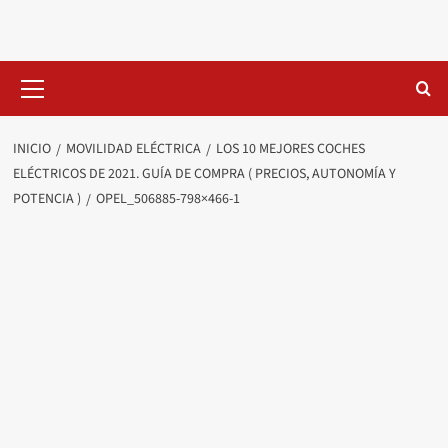
Saltar
al
contenido
Menú
primario
INICIO
MOVILIDAD ELÉCTRICA
LOS 10 MEJORES COCHES
ELÉCTRICOS DE 2021. GUÍA DE COMPRA ( PRECIOS, AUTONOMÍA Y
POTENCIA )
OPEL_506885-798×466-1