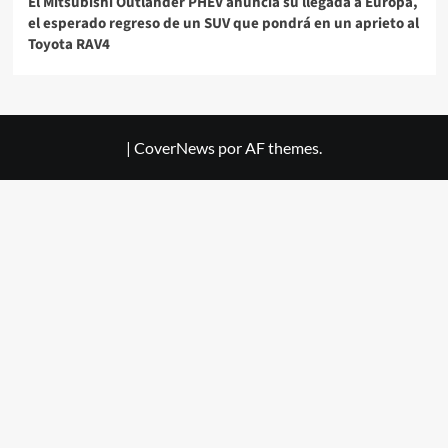
El Mitsubishi Outlander PHEV anuncia su llegada a Europa,
el esperado regreso de un SUV que pondrá en un aprieto al
Toyota RAV4
|
CoverNews
por AF themes.