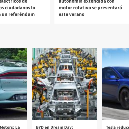
eléctricos de
autonomía extendida con
Los ciudadanos lo
motor rotativo se presentará
n un referéndum
este verano
Motors: La
BYD en Dream Day:
Tesla reduc