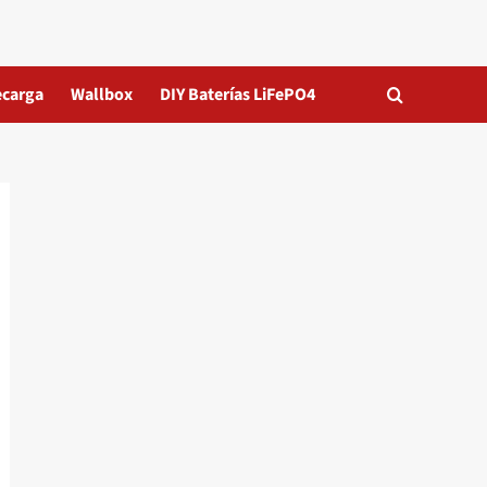
ecarga
Wallbox
DIY Baterías LiFePO4