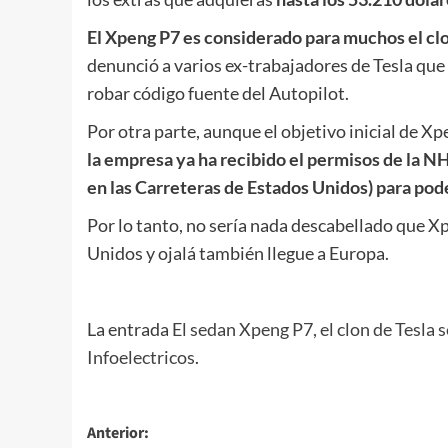
El Xpeng P7 es considerado para muchos el clo
denunció a varios ex-trabajadores de Tesla q
robar código fuente del Autopilot.
Por otra parte, aunque el objetivo inicial de X
la empresa ya ha recibido el permisos de la 
en las Carreteras de Estados Unidos) para pod
Por lo tanto, no sería nada descabellado que X
Unidos y ojalá también llegue a Europa.
El artículo original está en
El sedan Xpeng P7, e
La entrada
El sedan Xpeng P7, el clon de Tesla
Infoelectricos
.
Navegación
Anterior: