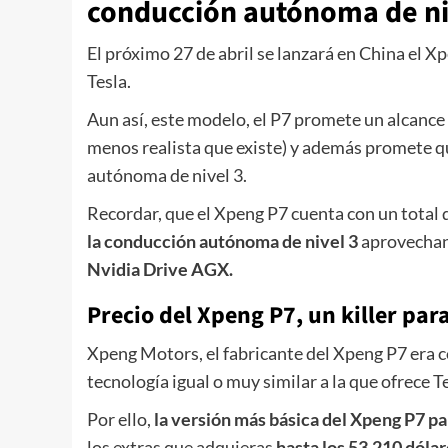
conducción autónoma de ni
El próximo 27 de abril se lanzará en China el Xp
Tesla.
Aun así, este modelo, el P7 promete un alcance 
menos realista que existe) y además promete q
autónoma de nivel 3.
Recordar, que el Xpeng P7 cuenta con un total
la conducción autónoma de nivel 3
aprovechand
Nvidia Drive AGX.
Precio del Xpeng P7, un killer par
Xpeng Motors, el fabricante del Xpeng P7 era c
tecnología igual o muy similar a la que ofrece 
Por ello,
la versión más básica del Xpeng P7 pa
los extras que adquieras
hasta los 53.210 dólar