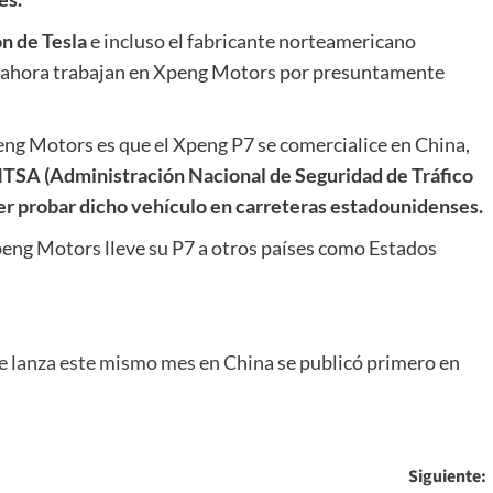
n de Tesla
e incluso el fabricante norteamericano
ue ahora trabajan en Xpeng Motors por presuntamente
peng Motors es que el Xpeng P7 se comercialice en China,
NHTSA (Administración Nacional de Seguridad de Tráfico
er probar dicho vehículo en carreteras estadounidenses.
peng Motors lleve su P7 a otros países como Estados
l clon de Tesla se lanza este mismo mes en China
 se lanza este mismo mes en China
se publicó primero en
Siguiente: