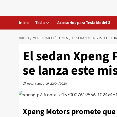
Saltar
al
contenido
Inicio
Tesla
Accesorios para Tesla Model 3
INICIO
MOVILIDAD ELÉCTRICA
EL SEDAN XPENG P7, EL CLO
El sedan Xpeng P
se lanza este m
oscar ramos
22/04/2020
Xpeng Motors promete que s