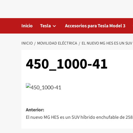
Saltar
al
contenido
Inicio
Tesla
Accesorios para Tesla Model 3
INICIO
MOVILIDAD ELÉCTRICA
EL NUEVO MG HES ES UN SUV
450_1000-41
Navegación
Anterior:
El nuevo MG HES es un SUV híbrido enchufable de 258
de
entradas