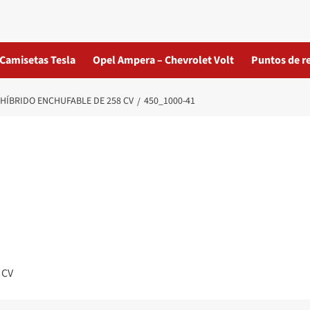
Camisetas Tesla
Opel Ampera – Chevrolet Volt
Puntos de r
 HÍBRIDO ENCHUFABLE DE 258 CV
450_1000-41
 CV