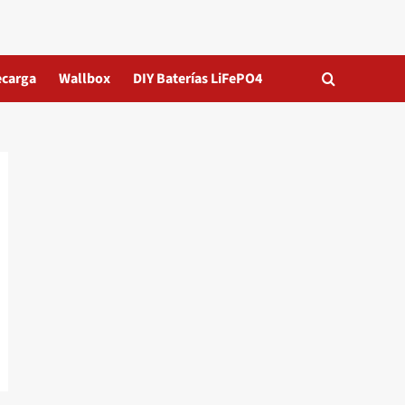
ecarga
Wallbox
DIY Baterías LiFePO4