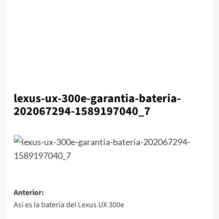
lexus-ux-300e-garantia-bateria-
202067294-1589197040_7
Navegación
Anterior:
Así es la batería del Lexus UX 300e
de