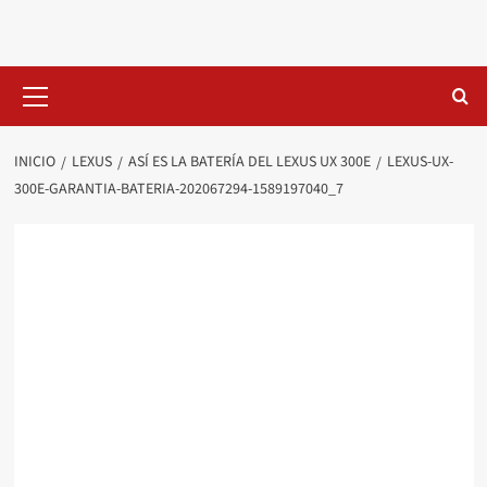
Saltar
al
contenido
Menú
primario
INICIO
LEXUS
ASÍ ES LA BATERÍA DEL LEXUS UX 300E
LEXUS-UX-
300E-GARANTIA-BATERIA-202067294-1589197040_7