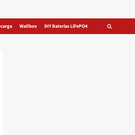
ecarga
Wallbox
DIY Baterías LiFePO4