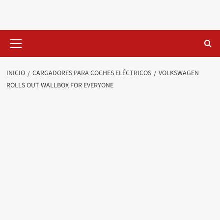
Saltar
al
contenido
Menú
primario
INICIO
CARGADORES PARA COCHES ELÉCTRICOS
VOLKSWAGEN
ROLLS OUT WALLBOX FOR EVERYONE