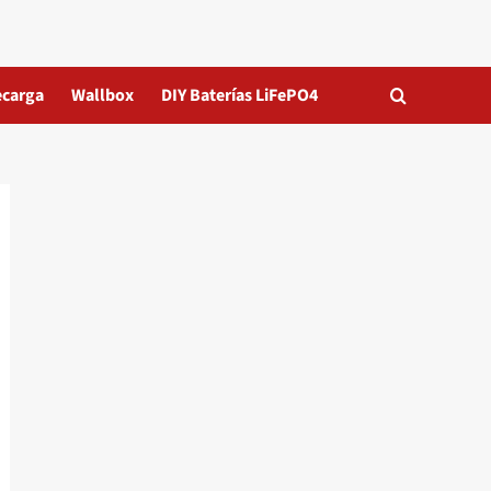
ecarga
Wallbox
DIY Baterías LiFePO4