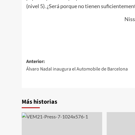
(nivel 5). ¿Será porque no tienen suficientemen
Niss
Navegación
Anterior:
Álvaro Nadal inaugura el Automobile de Barcelona
de
entradas
Más historias