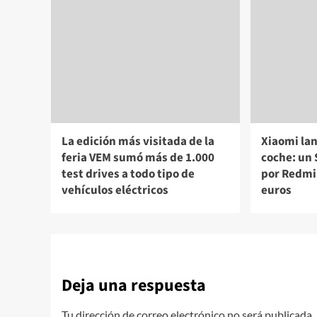
La edición más visitada de la
Xiaomi lan
feria VEM sumó más de 1.000
coche: un
test drives a todo tipo de
por Redmi
vehículos eléctricos
euros
Deja una respuesta
Tu dirección de correo electrónico no será publicada.