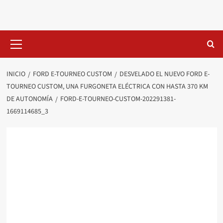
Saltar
al
contenido
Menú
primario
INICIO
FORD E-TOURNEO CUSTOM
DESVELADO EL NUEVO FORD E-
TOURNEO CUSTOM, UNA FURGONETA ELÉCTRICA CON HASTA 370 KM
DE AUTONOMÍA
FORD-E-TOURNEO-CUSTOM-202291381-
1669114685_3